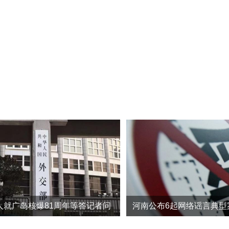
人就广岛核爆81周年等答记者问
河南公布6起网络谣言典型