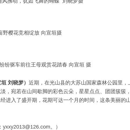
随风拂动，犹如飞舞的蝴蝶 刘晓梦摄
亩野樱花竞相绽放 向宣垣摄
纷纷驱车前往王母观赏花踏春 向宣垣 摄
宣垣 刘晓梦）
近期，在光山县的大苏山国家森林公园里，
或淡，宛若在山间歇脚的彩色云朵，星星点点、团团簇簇
已经进入了盛开期，花期可达一个月的时间，这条美丽的
xy2013@126.com。）