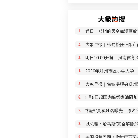
1.
近日，郑州的天空如漫画般
2.
大象早报｜张劲松任信阳市
3.
明日10:00开抢！河南体
4.
2026年郑州市区小学入学
5.
大象早报｜俞敏洪现身郑州
6.
8月5日起国内航线燃油附加
7.
“梅姨”真实姓名曝光，原名
8.
以总理：哈马斯“完全解除
9.
美国报复巴西！撤销巴西驻