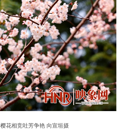
樱花相竞吐芳争艳 向宣垣摄