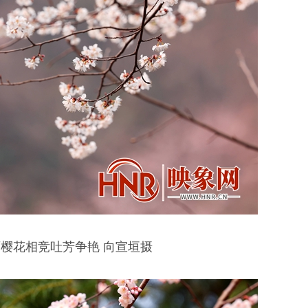
樱花相竞吐芳争艳 向宣垣摄