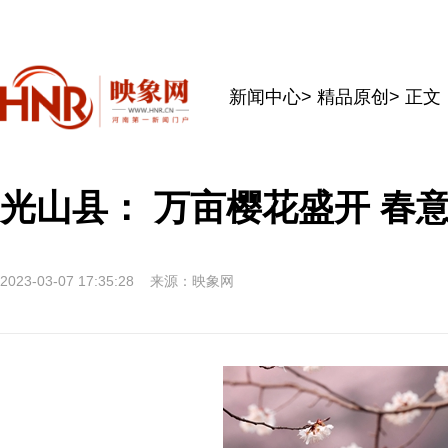
新闻中心
>
精品原创
> 正文
光山县： 万亩樱花盛开 春
2023-03-07 17:35:28
来源：映象网