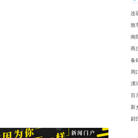
连
致
南
商
备
周
漯
百
新
尉