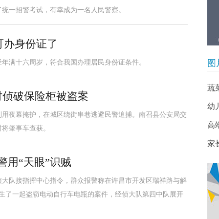
加了统一招警考试，有幸成为一名人民警察。
可办身份证了
图
已经年满十六周岁，符合我国办理居民身份证条件。
蔬
时侦破保险柜被盗案
幼
利用夜幕掩护，在城区绕街串巷逃避民警追捕。南召县公安局交
高
时将肇事车查获。
家
警用“天眼”识贼
侦大队接指挥中心指令，群众报警称在许昌市开发区瑞祥路与解
发生了一起盗窃电动自行车电瓶的案件，经侦大队第四中队展开