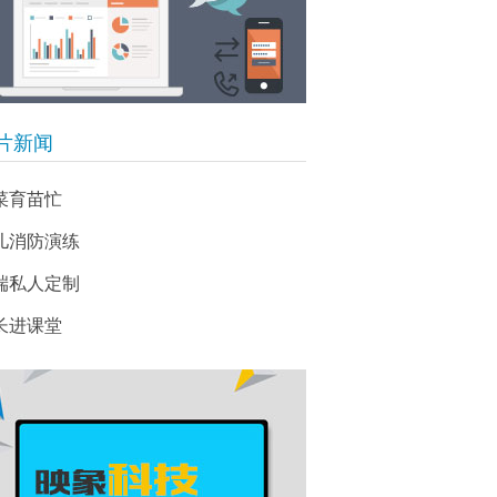
片新闻
菜育苗忙
儿消防演练
端私人定制
长进课堂