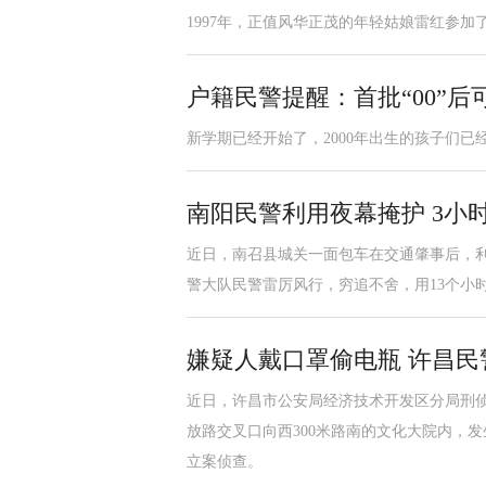
1997年，正值风华正茂的年轻姑娘雷红参
户籍民警提醒：首批“00”后
新学期已经开始了，2000年出生的孩子们
南阳民警利用夜幕掩护 3小
近日，南召县城关一面包车在交通肇事后，
警大队民警雷厉风行，穷追不舍，用13个小
嫌疑人戴口罩偷电瓶 许昌民
近日，许昌市公安局经济技术开发区分局刑
放路交叉口向西300米路南的文化大院内，
立案侦查。