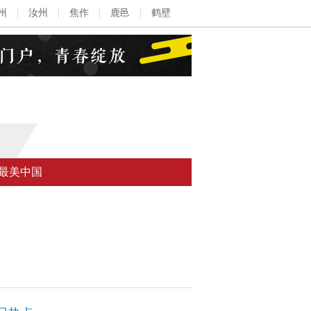
州
汝州
焦作
鹿邑
鹤壁
最美中国