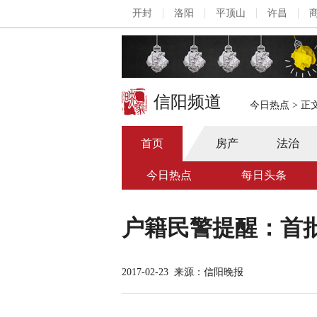
开封
洛阳
平顶山
许昌
信阳频道
今日热点
>
正
首页
房产
法治
今日热点
每日头条
户籍民警提醒：首批
2017-02-23
来源：信阳晚报