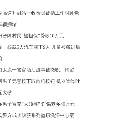
霍高速开封站一收费员被指工作时睡觉
车辆拥堵
阳智障村民“被担保”贷款10万元
丘一核载5人汽车塞下9人 儿童被藏进后
箱
口太康一警官酒后滋事被撤职、拘留
河男子无意按下取款机按钮 机器哗哗吐
元大钞
乡男子冒充“大领导” 诈骗老乡40万元
氏警方成功破获系列盗窃洗浴中心案