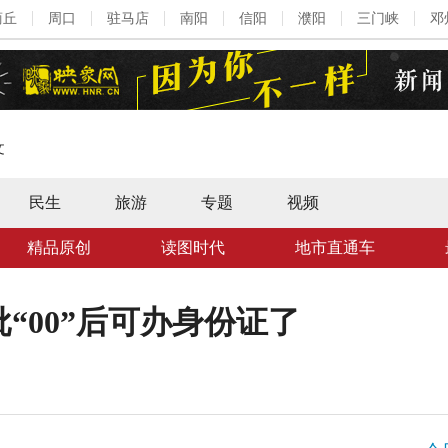
商丘
周口
驻马店
南阳
信阳
濮阳
三门峡
邓
文
民生
旅游
专题
视频
精品原创
读图时代
地市直通车
“00”后可办身份证了