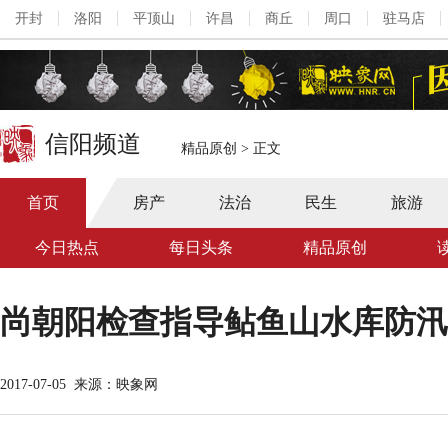
开封
洛阳
平顶山
许昌
商丘
周口
驻马店
信阳频道
精品原创
>
正文
首页
房产
法治
民生
旅游
今日热点
每日头条
精品原创
尚朝阳检查指导鲇鱼山水库防汛
2017-07-05
来源：映象网