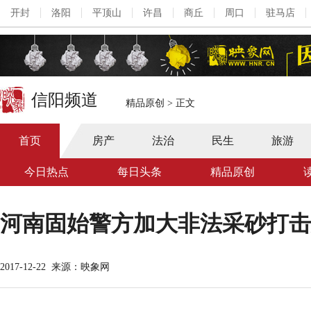
开封
洛阳
平顶山
许昌
商丘
周口
驻马店
信阳频道
精品原创
>
正文
首页
房产
法治
民生
旅游
今日热点
每日头条
精品原创
河南固始警方加大非法采砂打击
2017-12-22
来源：映象网