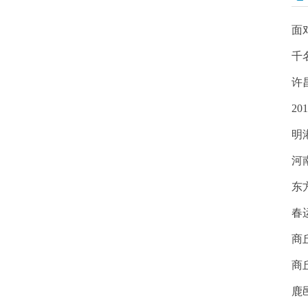
面
千
许
2
明
河
东
春
商
商
鹿