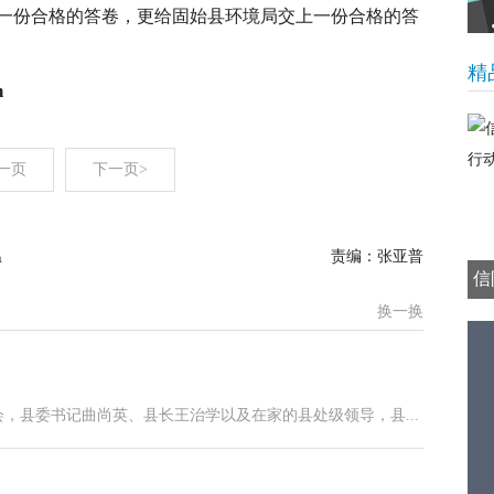
一份合格的答卷，更给固始县环境局交上一份合格的答
精
m
一页
下一页>
温
责编：张亚普
​
换一换
，县委书记曲尚英、县长王治学以及在家的县处级领导，县...