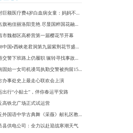
对巨额医疗费4岁白血病女童：妈妈不...
名旗袍佳丽洛阳竞艳 尽显国粹国花融...
昌市魏都区高桥营第一届樱花节开幕
018中国•西峡老君洞第九届紫荆花节盛...
港交警下班路上仍履职 辗转寻找事故...
南固始一女司机谩骂执勤交警被拘留15...
方办事处史上最走心联欢会上演
运出行“小贴士”，伴你春运平安路
丘高铁北广场正式试运营
丘外国语中学古典舞《采薇》献礼区教...
邑县供电公司：全力以赴迎战寒潮天气