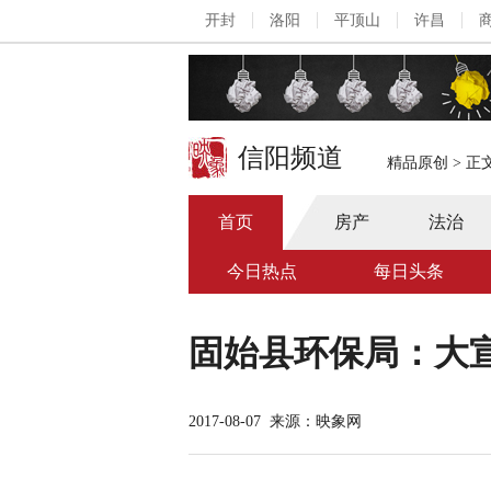
开封
洛阳
平顶山
许昌
信阳频道
精品原创
>
正
首页
房产
法治
今日热点
每日头条
固始县环保局：大
2017-08-07
来源：映象网