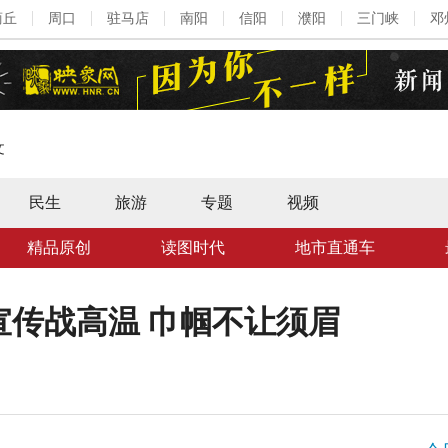
商丘
周口
驻马店
南阳
信阳
濮阳
三门峡
邓
文
民生
旅游
专题
视频
精品原创
读图时代
地市直通车
宣传战高温 巾帼不让须眉