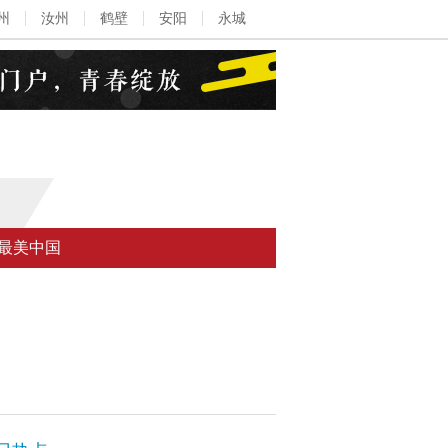
州
汝州
鹤壁
安阳
永城
最美中国