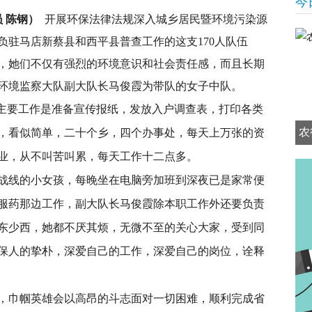
今
 陈钢）
开展环保法律法规深入城乡居民暨环境污染源
负驻马店新蔡县和西平县普查工作的这支170人队伍
，她们不仅有强烈的环境意识和社会责任感，而且长期
环境监察大队副大队长马俊霞为带队的女子中队。
们主要工作是准备宣传报纸，发放入户调查表，打印各类
农
，看似简单，二十个乡，四个办事处，每天上万张的资
业，从不叫苦叫累，每天工作十二点多。
战线的小女孩，每晚坐在电脑旁加班到深夜已是家常便
服药那边工作，副大队长马俊霞除本职工作外还要负责
东少西，她都不厌其烦，无微不至的关心大家，受到同
保人的挚朴，深爱自己的工作，深爱自己的岗位，诠释
，巾帼英雄会以高昂的斗志面对一切困难，顺利完成省