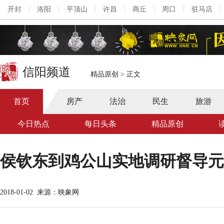
开封
洛阳
平顶山
许昌
商丘
周口
驻马店
信阳频道
精品原创
>
正文
首页
房产
法治
民生
旅游
今日热点
每日头条
精品原创
侯钦东到鸡公山实地调研督导元
2018-01-02
来源：映象网