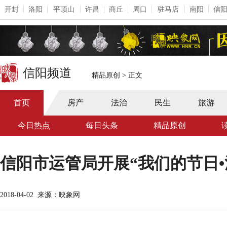
开封
洛阳
平顶山
许昌
商丘
周口
驻马店
南阳
信
信阳频道
精品原创
>
正文
首页
房产
法治
民生
旅游
今日热点
每日头条
精品原创
信阳市运管局开展“我们的节日
2018-04-02
来源：映象网